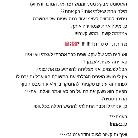
האוטומט מבקע ממני וממש רצה את המוכר והידוע)
מילה אחת שאלתי אותו? רק אחת??
ניסיתי להרוויח לעצמי עוד כמה שניות של מחשבה.
כן, מילה אחת שמגדירה אותך.
אממממ קשה…ממש קשה!!!
מ ר ת ונ י ס ט י ת !!!!!!!!!!!
?‍
?‍
ואז היה רגע של שקט שפה כבר אמרתי לעצמי וואי איזו
פאדיחה עשית לעצמך?
אבל לפעמים, אני מצליחה להפתיע גם את עצמי.
אין לי מושג מאיפה הגרלתי את התשובה הזו אבל זה גרם לו
לפתוח זוג עיניים סקניות. להתמקד בי ולא עוד מבט חטוף.
הפעם הוא נשען אחורה על הכיסא ואמר וואלה…את???
מרתוניסטית?
כן, עניתי לו וכבר התחלתי להרגיש הקלה בכל גופי.
באמת???
כן,באמת!!!
ואיך זה קשור לגיוס והדהאנטינג????