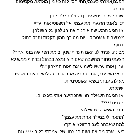
הפעם,אמרתי לעצמי,תתייחסי לזה כאימון מאתגר. מקסימום
זה יצליח.
ישבתי על הכיסא עדיין והחלטתי להמתין.
תני צ'אנס הרגעתי את עצמי ואל תשפטי אותו עדיין.
ואז הגיע הרגע שהוא הניח את הטלפון על השולחן.
מצטער הוא אמר לי…יום מטורף המון תקלות והכל בהול
ודחוף.
מבינה, עניתי לו. האם תעדיף שנקיים את הפגישה בזמן אחר?
הצעתי מתוך מחשבה שאם הוא נמצא בבהול ובדחוף ממש לא
יעניין אותו עכשיו לשמוע את נאום הניצחון שלי.
תראי,הוא ענה, את כבר פה אז בואי ננסה למצות את הפגישה.
מעולה, עניתי בשיא האופטימיות.
ושתקתי.
ואז הגיעה השאלה הזו שהפתיעה אותי ביג טיים.
מוכנים?????
והנה השאלה שנשאלה:
"תתארי לי במילה אחת את עצמך"
למה שאבחר לעבוד דווקא איתך?
רגע….אבל מה עם נאום הניצחון שלי אמרתי בליבי???? (זה