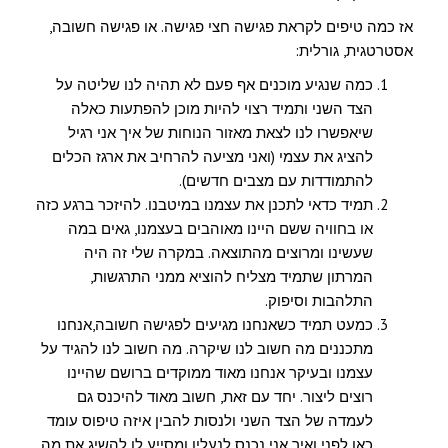
אז כמה טיפים לקראת פגישה חצי פגישה. או פגישה חשובה,
אסטרטגית, גורלית:
כמה שנגיע מוכנים אף פעם לא תהיה לנו שליטה על
הצד השני ותמיד רצוי להיות מוכן להפתעות כאלה
שיאפשרו לנו לצאת מאזור הנוחות של איך אני רגיל
להציג את עצמי (ואני מציעה להרחיב את ארגז הכלים
להתמודדות עם מצבים חדשים).
תמיד כדאי לתכנן את עצמנו במיטבנו. להיזכר ברגע כזה
או בחוויה ששם היינו מאוהבים בעצמנו, גאים במה
שעשינו ומרוצים מהתוצאה. במקרה שלי זה היה
המרתון שתמיד מצליח להוציא ממני התרגשות,
התלהבות וסיפוק.
כמעט תמיד כשאנחנו מגיעים לפגישה חשובה,אנחנו
מתכננים מה חשוב לנו שיקרה. מה חשוב לנו להגיד על
עצמנו ובעיקר אנחנו מאוד ממוקדים ברושם שהיינו
רוצים ליצור. יחד עם זאת, חשוב מאוד להיכנס גם
לעמדה של הצד השני ולנסות להבין איזה טיפוס עומד
כאן לפני ואיך אני נכנס לנעליו ומסייע לו להשיג את מה