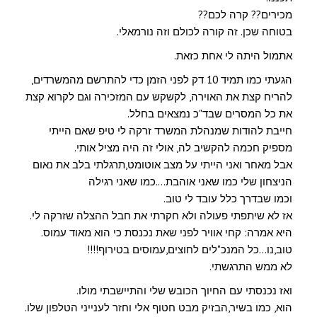
מכירים?? קרה לכם??
בטוחה שכן. זה קורה לכולם וזה נורמאלי.
אתמול היתה לי אחת כזאת.
הגעתי כמו תמיד 10 דק לפני הזמן כדי להתרשם מהמשרדים,
להריח קצת את האוירה, לקשקש עם המזכירה וגם לקרוא קצת
את כל המסרים שבד"כ נמצאים בחלל.
חייבת להודות שמנהלת המשרד זרקה לי טיפ שאם הייתי
מספיק חכמה להקשיב לה, אולי זה היה מציל אותי.
אבל מאחר ואני הייתי על מצב אוטומט,תרגלתי בלב את נאום
הניצחון שלי כמו שאני אוהבת….כמו שאני רגילה
וכמו שבדרך כלל עובד לי טוב.
אז לא שיתפתי פעולה ולא חקרתי את חבל ההצלה שזרקה לי.
היא אמרה: קחי אוויר לפני שאת נכנסת כי הוא מאוד עמוס.
טוב,נו…כל המנכ"לים לחוצים,עמוסים בטירוף!!!!
לא ממש התרגשתי.
ואז נכנסתי עם החיוך הכובש שלי והתיישבתי מולו.
הוא, כמו בשיר,הבזיק מבט חטוף אלי וחזר לענייני הטלפון שלו.