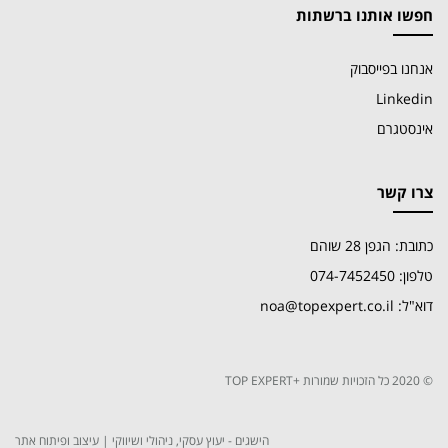
חפשו אותנו ברשתות
אנחנו בפייסבוק
Linkedin
אינסטגרם
צרו קשר
כתובת: הגפן 28 שוהם
טלפון: 074-7452450
דוא"ל: noa@topexpert.co.il
© 2020 כל הזכויות שמורות +TOP EXPERT
הישגים - יעוץ עסקי, ניהולי ושיווקי
|
עיצוב ופיתוח אתר