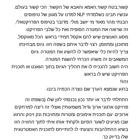
קשור,בטח קשור,האמא והאבא של הקשור. הכי קשור בעולם.
עכשיו תבינו כשלמדתי NLP למדנו על מגוון של טיפוסים
הבנתי מהר מאוד מי יושב מולי. מדובר בטיפוס הפרויקטאלי,
זה שרואה את המטרה הסופית ואת כל שלבי הפרויקט.
מסוג האנשים שיש להם אקסל תמידי בראש. הכל מאוקסל,
מתוכנן ומתוזמן. רצוי לדבר איתם בשפה הזו. גיוס מבחינתו
צריך להיות כלי שיאפשר לו להשיג את המטרה. גיוס
המשאבים זה משהו הכרחי להשגת המטרה.
היה חשוב להנכיח לו את תהליך הגיוס בתוך הגאנט או תוכנית
הפרויקט שיש לו בראש.
זהו!!
ברגע שנמצא הערך שם נוצרה הכמיה ביננו.
התחלתי לדבר או יותר נכון נכנסתי לזון שלו (בשפתו זה
פרויקט ארגוני ארוך גדול משמעותי) ואצלי זה ריצה למרחקים
ארוכים. עם תוכנית אימונים ומטרות ומחויבות ונק זינוק והרגע
שבו מגיעים לשער הסיום ולקחתי אותו איתי לתוך החוויה הזו
בשיא ההתלהבות והצעתי לו להתייחס לתוכנית האסטרטגית
שלו בדיוק כך.