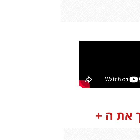
 את ה +