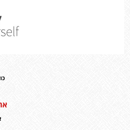
כו
את
א