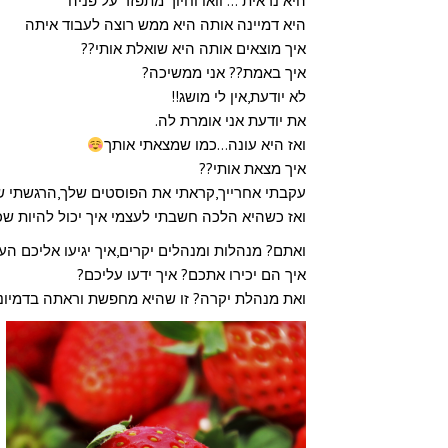
היא נראית … וואו וחיוך מתפזר על פניה
היא דמיינה אותה היא ממש רוצה לעבוד איתה
איך מוצאים אותה היא שואלת אותי??
איך באמת?? אני ממשיכה?
לא יודעת,אין לי מושג!!
את יודעת אני אומרת לה.
ואז היא עונה…כמו שמצאתי אותך
איך מצאת אותי??
עקבתי אחרייך,קראתי את הפוסטים שלך,הרגשתי שא
ואז כשהיא הלכה חשבתי לעצמי איך יכול להיות שכל
ואתם? מנהלות ומנהלים יקרים,איך יגיעו אליכם הע
איך הם יכירו אתכם? איך ידעו עליכם?
ואת מנהלת יקרה? זו שהיא מחפשת וראתה בדמיונ