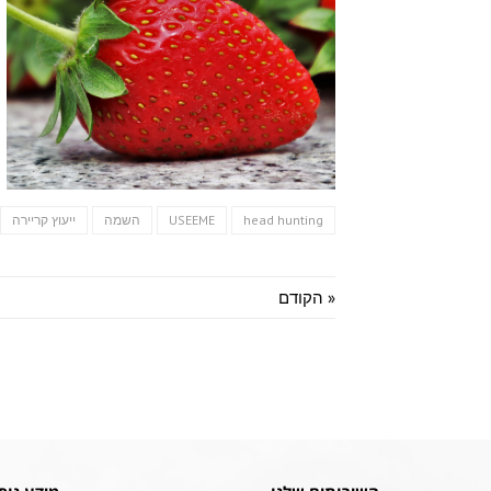
head hunting
USEEME
השמה
ייעוץ קריירה
« הקודם