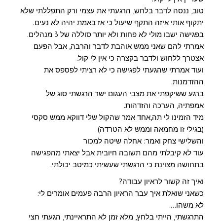
טוב, ננסה לדבר בלחש, הרגעתי את עצמי ורק התפללתי שלא
יתקוף אותי איזה התקף שיעול כי אז באמת יהיה לא נעים.
בפגישה ישבו מולי לא פחות ולא יותר סוללה של 3 מנהלים.
אמרתי להם שאני ממש אוהבת לדבר והרבה, אבל הפעם
אצטרך ללחוש ולדבר בקצרה כי אין לי קול.
ועוד אמרתי שהגעתי לפגישה כי לא רציתי לפספס את
ההזדמנות.
ברגע ששיקפתי את מצבי העגום ישר הרגשתי סוג של
אמפתיה, הערכה והזדהות.
מיד הזמינו לי תה,אחד אמר שהקול שלי דווקא ממש סקסי
(בגילי זו מחמאה וממש לא הטרדה)
והשלישי צחק ואמר: אחלה שיטה למכור
עוד לא קיבלתי מהם תשובה חיובית אבל יצאתי מהפגישה
בתחושה מצוינת כי הרגשתי שעשיתי כמיטב יכולתי.
ואיך זה קשור לראיון עבודה?
כשאני שואלת איך עבר הראיון הרבה פעמים אומרים לי:
לא משהו….
התרגשתי, הייתי בלחץ, מלא זמן לא התראיינתי, הגעתי חצי