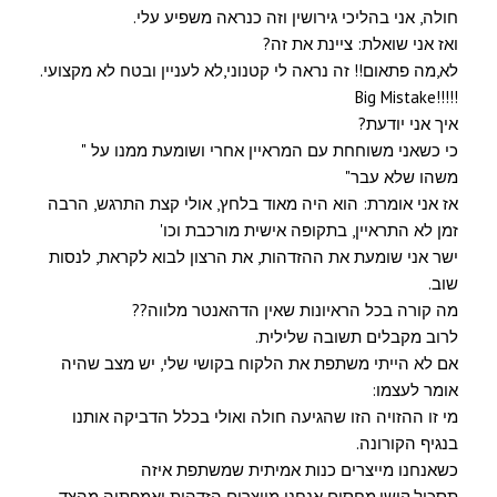
חולה, אני בהליכי גירושין וזה כנראה משפיע עלי.
ואז אני שואלת: ציינת את זה?
לא,מה פתאום!! זה נראה לי קטנוני,לא לעניין ובטח לא מקצועי.
!!!!!Big Mistake
איך אני יודעת?
כי כשאני משוחחת עם המראיין אחרי ושומעת ממנו על "
משהו שלא עבר"
אז אני אומרת: הוא היה מאוד בלחץ, אולי קצת התרגש, הרבה
זמן לא התראיין, בתקופה אישית מורכבת וכו'
ישר אני שומעת את ההזדהות, את הרצון לבוא לקראת, לנסות
שוב.
מה קורה בכל הראיונות שאין הדהאנטר מלווה??
לרוב מקבלים תשובה שלילית.
אם לא הייתי משתפת את הלקוח בקושי שלי, יש מצב שהיה
אומר לעצמו:
מי זו ההזויה הזו שהגיעה חולה ואולי בכלל הדביקה אותנו
בנגיף הקורונה.
כשאנחנו מייצרים כנות אמיתית שמשתפת איזה
תסכול,קושי,מחסום אנחנו מייצרים הזדהות ואמפתיה מהצד