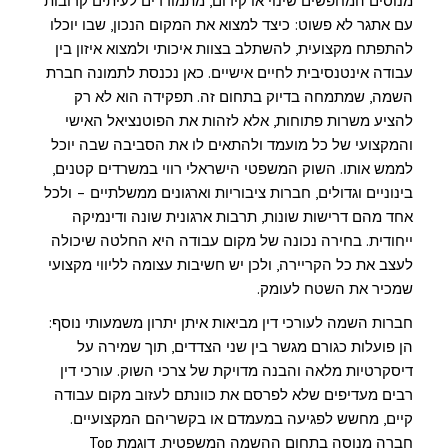
מנוסים המחפשים שינוי או קידום, מתמודדים לעיתים קרובות
עם אתגר לא פשוט: כיצד למצוא את המקום הנכון, שבו יוכלו
להתפתח מקצועית, להשתלב בצוות איכותי ולמצוא איזון בין
עבודה אינטנסיבית לחיים אישיים. כאן נכנסת לתמונה חברת
השמה, שמתמחה בדיוק בתחום זה. תפקידה הוא לא רק
להציע משרות פתוחות, אלא לזהות את הפוטנציאל האישי
והמקצועי של כל מועמד ולהתאים לו את הסביבה שבה יוכל
לממש אותו. השוק המשפטי הישראלי רווי במשרדים קטנים,
בינוניים וגדולים, חברות ציבוריות וארגונים ממשלתיים – ולכל
אחד מהם דרישות שונות, תרבות ארגונית שונה ודינמיקה
ייחודית. בחירה נכונה של מקום עבודה היא החלטה שיכולה
לעצב את כל הקריירה, ולכן יש חשיבות עצומה לליווי מקצועי
שמכיר את השטח לעומק.
חברות השמה לעורכי דין מביאות איתן יתרון משמעותי נוסף:
הן פועלות כגורם מגשר בין שני הצדדים, תוך שמירה על
דיסקרטיות מלאה והבנה מדויקת של צרכי השוק. עורכי דין
רבים מעדיפים שלא לפרסם את כוונתם לעזוב מקום עבודה
קיים, מחשש לפגיעה במעמדם או בקשריהם המקצועיים.
חברה מנוסה בתחום ההשמה המשפטית, דוגמת Top