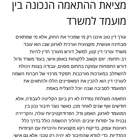
מציאת ההתאמה הנכונה בין
מועמד למשרד
עורך דין טוב איננו רק מי שמכיר את החוק, אלא מי שמתאים
מבחינה אנושית, מקצועית וערכית לארגון שבו הוא עובד.
משרד עורכי דין קטן, למשל, דורש מעורך הדין להיות
רב-תחומי, יוזם וקשוב ללקוחות באופן אישי, בעוד משרד גדול
דורש התמחות עמוקה בתחום מסוים, עבודה בצוות ויכולת
להשתלב במערכות מורכבות. תפקיד מרכזי של חברות השמה
לעורכי דין הוא להבין את המאפיינים הללו ולהתאים את
המועמד לסביבה שבה יוכל להצליח באמת.
התאמה מוצלחת נמדדת לא רק ביום הקליטה לעבודה, אלא
חודשים ואף שנים לאחר מכן. כאשר נוצר חיבור נכון בין
המועמד לארגון, האמון גדל, הפרודוקטיביות עולה, והקריירה
נבנית על יסודות יציבים. תהליך ההשמה כולל בדרך כלל
ראיונות עומק, בדיקות רקע מקצועיות והיכרות עם הציפיות
ההדדיות, כדי לוודא שהחיבור לא יהיה רק טכני, אלא גם אישי.