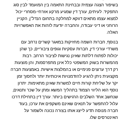
בשיפור הצגה עצמית ובבחינת התאמה בין המועמד לבין סוג
התפקיד. לעיתים, עורך דין שמגיע מרקע אזרחי-מסחרי יכול
למצוא עצמו מתאים דווקא למחלקה בתחום הנדל"ן, הקניין
הרוחני או דיני עבודה, והחברה יודעת לזהות את האפשרויות
האלה.
בנוסף, חברות השמה מחזיקות במאגר קשרים נרחב עם
משרדי עורכי דין, חברות עסקיות וגופים ציבוריים, כך שהן
יכולות לפתוח דלתות שאינן נגישות לציבור הרחב. רבות
מהמשרות בשוק המשפטי כלל אינן מתפרסמות, והן מוצעות
רק דרך ערוצים פנימיים או בהמלצות אישיות. באמצעות חברה
מקצועית ניתן להגיע להזדמנויות איכותיות יותר ולחסוך זמן
יקר על שליחת קורות חיים למשרות שאינן מתאימות. יתרון
נוסף הוא הליווי הצמוד בתהליך המשא ומתן על שכר ותנאים,
שנחשב אחד השלבים הרגישים ביותר. עורך דין בתחילת דרכו
עלול להתפשר על תנאים שאינם משקפים את ערכו, בעוד
חברה מנוסה תדע לייצג אותו בצורה נכונה ולשמור על
האינטרסים שלו.