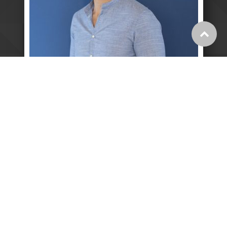
גלילה
לראש
העמוד
0546338650