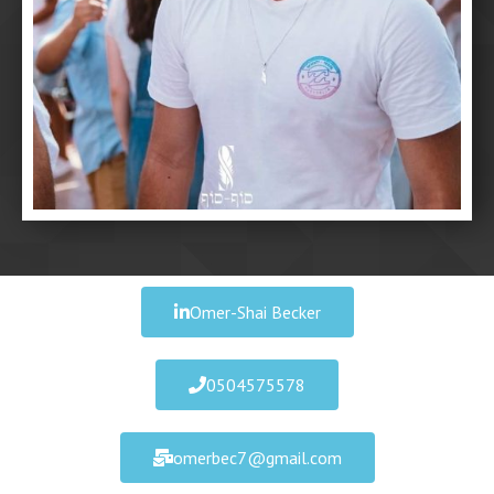
Omer-Shai Becker
0504575578
omerbec7@gmail.com