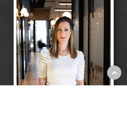
גלילה
לראש
העמוד