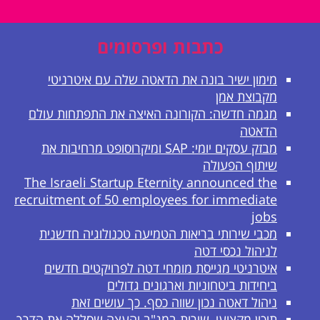
כתבות ופרסומים
מימון ישיר בונה את הדאטה שלה עם איטרניטי
מקבוצת אמן
מגמה חדשה: הקורונה האיצה את התפתחות עולם
הדאטה
מבזק עסקים יומי: SAP ומיקרוסופט מרחיבות את
שיתוף הפעולה
The Israeli Startup Eternity announced the
recruitment of 50 employees for immediate
jobs
מכבי שירותי בריאות הטמיעה טכנולוגיה חדשנית
לניהול נכסי דטה
איטרניטי מגייסת מומחי דטה לפרויקטים חדשים
ביחידות ביטחוניות וארגונים גדולים
ניהול דאטה נכון שווה כסף. כך עושים זאת
תיכון מקצועי, שירות במג"ב והעצה שסללה את הדרך