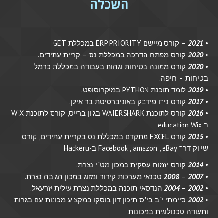
השכלה
•
2021
– קורס מיישם ERP PRIORITY במכללת GET
•
2020
קורס מפתח הדרכה במכללת נס – קריית עתידים.
•
2020
קורס ממונה בטיחות וגהות בעבודה במכללת כרמל
בטיחות – חיפה.
•
2019
לומד תוכנת PYTHON במיקרוסופט.
•
2017
קורס נירו פידבק באוניברסיטת בר אילן.
•
2016
קורס לתוכנת WAIERSHARK בג'ון ברייס, קורס לתוכנת WIX
ב education Wix.
•
2015
קורס EXCEL מתקדם במכללת נס בקריית עתידים, קורס
שיווק דרך Facebook , amazon , eBay ב-
Hackeru
•
2014
קורס יזמוה עסקית במכון מט"י נצרת.
•
2007
–
2008
טכנאי מערכות קירור ומזוג במכון הגובה נצרת.
•
2002 – 2004
הנדסאי תוכנה במכללת נצרת עילית יזרעאל.
•
2002
סיימתי י"ב בי"ס תיכון דון בוסקו במקצוע מכונות עם בגרות
ותעודה טכנולוגית במכונות