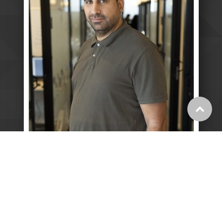
גלילה
לראש
העמוד