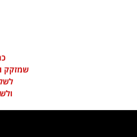
כר
שמזקק ומ
לשלי
ולשי