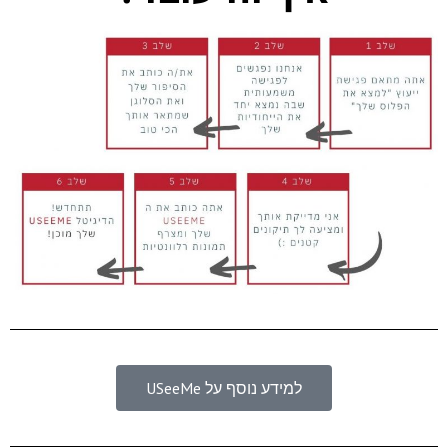
למידע נוסף על USeeMe