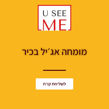
מומחה אג׳יל בכיר
לשליחת קו"ח