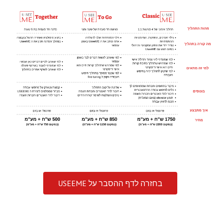
בחזרה לדף ההסבר על USEEME